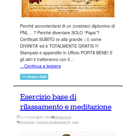
Perché accontentarsi di un (costoso) diplomino di
PNL… ? Perché diventare SOLO “Papa”?
Certificati SUBITO (e alla grande ;-)) come
DIVINITA’ ed è TOTALMENTE GRATIS !!!
Stampalo e appendilo in Ufficio PORTA BENE! E
gli altri ti tratteranno con il…
…Continua a leggere
11 Ottobre 2009
Esercizio base di
rilassamento e meditazione
10-10-2009
Zio Hack
Meditazione
benessere
, 
esercizio di rilassamento
, 
relax