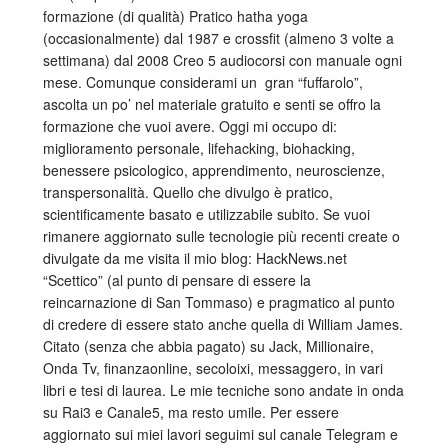
formazione (di qualità) Pratico hatha yoga
(occasionalmente) dal 1987 e crossfit (almeno 3 volte a
settimana) dal 2008 Creo 5 audiocorsi con manuale ogni
mese. Comunque considerami un gran “fuffarolo”,
ascolta un po’ nel materiale gratuito e senti se offro la
formazione che vuoi avere. Oggi mi occupo di:
miglioramento personale, lifehacking, biohacking,
benessere psicologico, apprendimento, neuroscienze,
transpersonalità. Quello che divulgo è pratico,
scientificamente basato e utilizzabile subito. Se vuoi
rimanere aggiornato sulle tecnologie più recenti create o
divulgate da me visita il mio blog: HackNews.net
“Scettico” (al punto di pensare di essere la
reincarnazione di San Tommaso) e pragmatico al punto
di credere di essere stato anche quella di William James.
Citato (senza che abbia pagato) su Jack, Millionaire,
Onda Tv, finanzaonline, secoloixi, messaggero, in vari
libri e tesi di laurea. Le mie tecniche sono andate in onda
su Rai3 e Canale5, ma resto umile. Per essere
aggiornato sui miei lavori seguimi sul canale Telegram e