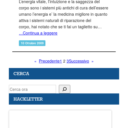
L’energia vitale, l’intuizione e la saggezza del
corpo sono i sistemi più antichi di cura dell’essere
umano l’energia e’ la medicina migliore in quanto
attiva i sistemi naturali di riparazione del
corpo, hai notato che se ti fai un taglietto su…
…Continua a leggere
10 Ottobre 2009
«
Precedente
1
2
3
Successivo
»
CERCA
S
e
HACKLETTER
a
r
c
h