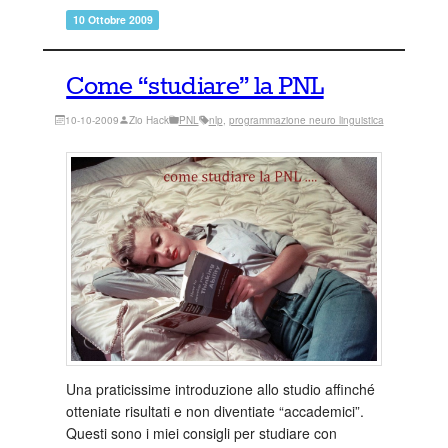
10 Ottobre 2009
Come “studiare” la PNL
10-10-2009
Zio Hack
PNL
nlp
, 
programmazione neuro linguistica
Una praticissime introduzione allo studio affinché
otteniate risultati e non diventiate “accademici”.
Questi sono i miei consigli per studiare con