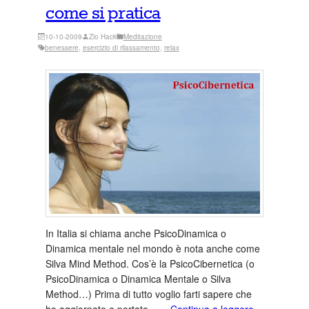
come si pratica
10-10-2009
Zio Hack
Meditazione
benessere
, 
esercizio di rilassamento
, 
relax
In Italia si chiama anche PsicoDinamica o
Dinamica mentale nel mondo è nota anche come
Silva Mind Method. Cos’è la PsicoCibernetica (o
PsicoDinamica o Dinamica Mentale o Silva
Method…) Prima di tutto voglio farti sapere che
ho aggiornato e portato…
…Continua a leggere