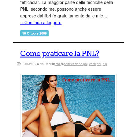
“efficacia”. La maggior parte delle tecniche della
PNL, secondo me, possono anche essere
apprese dai libri (o gratuitamente dalle mie…
…Continua a leggere
10 Ottobre 2009
Come praticare la PNL?
10-10-2009
Zio Hack
PNL
certificazione pnl
, 
corsi pnl
, 
nlp