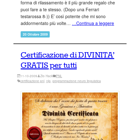
forma di rilassamento è il più grande regalo che
puoi fare a te stesso. (Dopo una Ferrari
testarossa 8-)) E’ così potente che mi sono
addormentato più volte…
…Continua a leggere
20 Ottobre 2009
Certificazione di DIVINITA’
GRATIS per tutti
11-10-2009
Zio Hack
PNL
certificazione pnl
, 
nlp
, 
programmazione neuro linguistica