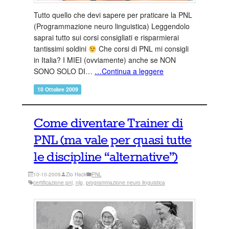
Tutto quello che devi sapere per praticare la PNL
(Programmazione neuro linguistica) Leggendolo
saprai tutto sui corsi consigliati e risparmierai
tantissimi soldini
Che corsi di PNL mi consigli
in Italia? I MIEI (ovviamente) anche se NON
SONO SOLO DI…
…Continua a leggere
10 Ottobre 2009
Come diventare Trainer di
PNL (ma vale per quasi tutte
le discipline “alternative”)
10-10-2009
Zio Hack
PNL
certificazione pnl
, 
nlp
, 
programmazione neuro linguistica