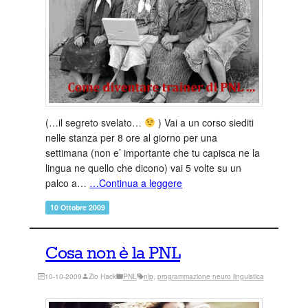
(…il segreto svelato…
) Vai a un corso siediti
nelle stanza per 8 ore al giorno per una
settimana (non e’ importante che tu capisca ne la
lingua ne quello che dicono) vai 5 volte su un
palco a…
…Continua a leggere
10 Ottobre 2009
Cosa non è la PNL
10-10-2009
Zio Hack
PNL
nlp
, 
programmazione neuro linguistica