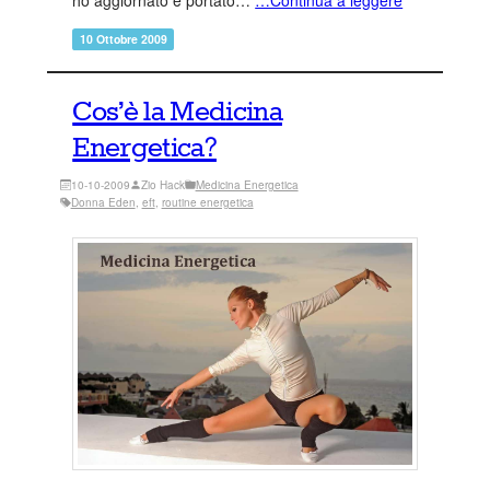
10 Ottobre 2009
Cos’è la Medicina
Energetica?
10-10-2009
Zio Hack
Medicina Energetica
Donna Eden
, 
eft
, 
routine energetica