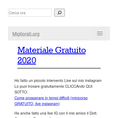
Vai
Search
al
contenuto
Migliorati.org
Materiale Gratuito
2020
Ho fatto un piccolo intervento Live sul mio instagram
Lo puoi trovare gratuitamente CLICCAndo QUI
SOTTO:
Come prosperare in tempi difficili (minicorso
GRATUITO, live instagram)
Ho anche fatto una live IG con il mio amico il Dott.