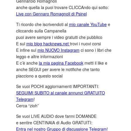
Gennarolo Romagnoli
anche quella la puoi trovare CLICCAndo qui sotto:
Live con Gennaro Romagnoli di Psinel
Ti ricordo che iscrivendoti al
mio canale YouTube
e
cliccando sulla Campanella
puoi avere sempre i video gratuiti che pubblico
E sul
mio blog hacknews.net
trovi i nuovi corsi
E infine sul
mio NUOVO Instagram
ci sono i libri che
leggo e altre informazioni
E c’è anche
la mia pagina Facebook
metti il like e
anche SEGUI per avere le notifiche che tanto
piacciono a questo social
Se vuoi POCHI aggiornamenti IMPORTANTI:
SEGUIMI SUBITO al canale annunci GRATUITO
Telegram
!
Cerca “zioh”
Se vuoi LIVE AUDIO dove farmi DOMANDE
e sentire CENTINAIA di Audio GRATUITI:
Entra nel nostro Gruppo di discussione Telegram
!