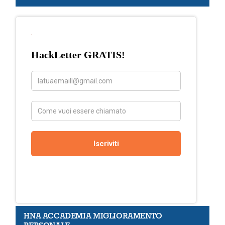
r
c
h
HNA ACCADEMIA MIGLIORAMENTO