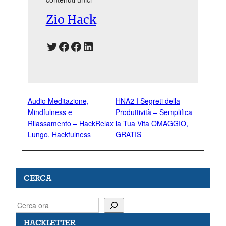
Zio Hack
Twitter
Facebook
Facebook
LinkedIn
Audio Meditazione,
HNA2 I Segreti della
Mindfulness e
Produttività – Semplifica
Rilassamento – HackRelax
la Tua Vita OMAGGIO,
Lungo, Hackfulness
GRATIS
CERCA
S
e
HACKLETTER
a