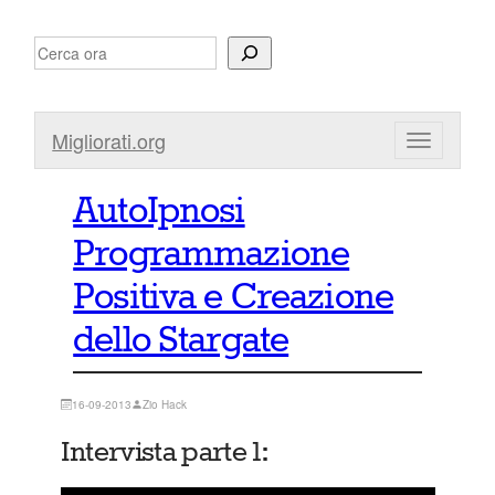
Vai
Search
al
contenuto
Migliorati.org
AutoIpnosi
Programmazione
Positiva e Creazione
dello Stargate
16-09-2013
Zio Hack
Intervista parte 1: