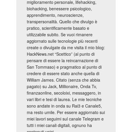
miglioramento personale, lifehacking,
biohacking, benessere psicologico,
apprendimento, neuroscienze,
transpersonalità. Quello che divulgo è
pratico, scientificamente basato e
utilizzabile subito. Se vuoi rimanere
aggiornato sulle tecnologie più recenti
create o divulgate da me visita il mio blog:
HackNews.net “Scettico” (al punto di
pensare di essere la reincarnazione di
San Tommaso) e pragmatico al punto di
credere di essere stato anche quella di
William James. Citato (senza che abbia
pagato) su Jack, Millionaire, Onda Tv,
finanzaonline, secoloixi, messaggero, in
vari libri e tesi di laurea. Le mie tecniche
sono andate in onda su Rai3 e Canale5,
ma resto umile. Per essere aggiornato sui
miei lavori seguimi sul canale Telegram e
tutti i miei canali digitali, ognuno ha
contenuti unici